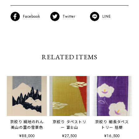
Facebook
Twitter
LINE
RELATED ITEMS
京絞り 絹地のれん
京絞り タペストリ
京絞り 細長タペス
美山の里の雪景色
ー 富士山
トリー 桔梗
¥88,000
¥27,500
¥16,500