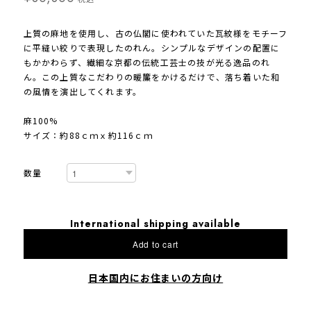
上質の麻地を使用し、古の仏閣に使われていた瓦紋様をモチーフ
に平縫い絞りで表現したのれん。シンプルなデザインの配置に
もかかわらず、繊細な京都の伝統工芸士の技が光る逸品のれ
ん。この上質なこだわりの暖簾をかけるだけで、落ち着いた和
の風情を演出してくれます。
麻100%
サイズ：約88ｃｍｘ約116ｃｍ
数量
International shipping available
Add to cart
日本国内にお住まいの方向け