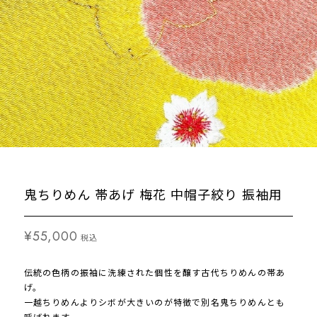
鬼ちりめん 帯あげ 梅花 中帽子絞り 振袖用
¥55,000
税込
伝統の色柄の振袖に洗練された個性を醸す古代ちりめんの帯あ
げ。
一越ちりめんよりシボが大きいのが特徴で別名鬼ちりめんとも
呼ばれます。