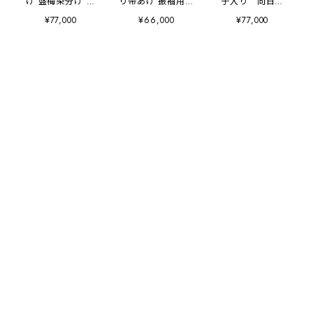
げ 盛梅染分け 振
り帯あげ 振袖用
子入り 向日葵
袖用
全6色
色 振袖用総絞り
¥77,000
¥66,000
¥77,000
帯あげ