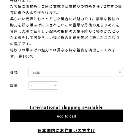
たて糸に無撚糸よこ糸に右撚りと左撚りの撚糸を使い2本ずつ交
互に織り込んで作られます。
柔らかい光沢としっとりした風合いが魅力です。豪華な振袖の
胸元を彩る帯あげにふさわしいこの重厚な丹後の鬼ちりめんを
使用し大胆で若々しい配色の梅柄の大帽子絞りに桜をかたどっ
た金彩そして可愛らしい梅と桜の刺繍を贅沢に施したこだわり
の逸品です。
総絞りの帯あげの魅力とは異なる粋な着姿を演出してくれま
す。 絹100%
種類
数量
International shipping available
Add to cart
日本国内にお住まいの方向け