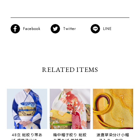
Facebook
Twitter
LINE
RELATED ITEMS
48立 総絞り帯あ
梅中帽子絞り 総絞
波唐草染分け小帽