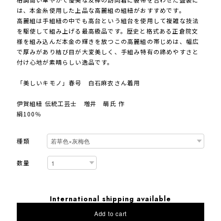
は、本金糸使用した上品な高麗組の組紐がおすすめです。
高麗組は手組紐の中でも高台という組台を使用して複雑な技法
を駆使して組み上げる最高級品です。歴史と格式ある正倉院文
様を組み込んだ本金の輝きを放つこの高麗組の帯じめは、幅広
で厚みがあり結び目が大変美しく、手組み特有の締めやすさと
付け心地が素晴らしい逸品です。
「美しいキモノ」春号 白石麻衣さん着用
伊賀組紐 伝統工芸士 増井 萌氏 作
絹100％
種類
数量
International shipping available
Add to cart