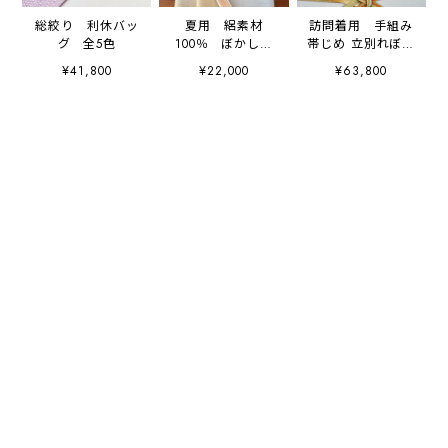
総絞り 利休バッ
夏用 絽素材
訪問着用 手組み
グ 全5色
100％ ぼかし染
帯じめ 立別れぼか
め刺繍入り帯あ
し染め
¥41,800
¥22,000
¥63,800
げ 貝合わせ