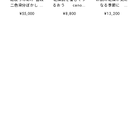
二色染分ぼかし 振
るおう canoco
なる季節に
袖用
京都 シルキーロ
canoco 京都 シ
¥55,000
¥8,800
¥13,200
ーション
ルキークリーム